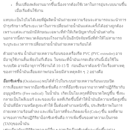
สิ้นเปลืองพลังงานมากขึ้นเนื่องจากต้องใช้เวลาในการอุ่นระบบนานขึ้น
เมื่อเริ่มต้นใช้งาน
แทบจะเป็นไปไม่ได้เลยที่ผู้ผลิตน้ำมันถ่ายเทความร้อนจะสามารถแนะนำการ
บำรุงรักษา หรือระยะเวลาในการเปลี่ยนถ่ายน้ำมันแต่ละครั้งได้อย่างถูกต้อง
เพราะแต่ละงานมักมีลักษณะเฉพาะที่ทำให้เกิดปัญหากับน้ำมันต่างกัน
นอกจากนี้สภาพแวดล้อมของโรงงานก็เป็นอีกปัจจัยหนึ่งที่ทำให้ไม่สามารถ
ระบุระยะเวลาการเปลี่ยนถ่ายน้ำมันถ่ายเทความร้อนได้
ตัวอย่างเช่น น้ำมันถ่ายเทความร้อนของเครื่องรีด PVC (PVC extruder) อาจ
มีอายุใช้งานสั้นเพียงไม่กี่เดือน ในขณะที่น้ำมันเกรดเดียวกันนี้เมี่อใช้ใน
ระบบปิด อาจมีอายุการใช้งานได้ 10-15 ปี ก่อนอื่นเราต้องเข้าใจเรื่องสาเหตุ
ของการที่น้ำมันเสื่อมสภาพก่อนโดยมีสาเหตุหลัก ๆ 2 อย่างคือ
อ๊อกซิเดชั่น
(Oxidation) พบได้ทั่วไปในระบบถ่ายเทความร้อนแบบเปิด
การเสื่อมสภาพจากอ๊อกซิเดชั่นคือ การที่อ๊อกซิเจนจากอากาศทำปฏิกิริยากับ
อนุมูลอิสระ (Free radical) ในน้ำมัน เกิดเป็นโมเลกุลที่มีขนาดใหญ่ขึ้น ซึ่งจะ
กลายเป็นโพลีเมอร์ และของแข็ง ผลที่เกิดขึ้นนี้ทำให้น้ำมันมีความหนืดสูงขึ้น
น้ำมันที่มีความหนืดสูงจะทำให้ ปั๊มต้องทำงานหนักขึ้น, ประสิทธิภาพในการ
ถ่ายเทความร้อนต่ำลง และเพิ่มโอกาสที่จะเกิดผงแข็ง (Coke) ขึ้น ผลที่ตาม
มาของการเกิดปฏิกิริยาอ็อกซิเดชั่นคือ การเพิ่มขึ้นของค่าความเป็นกรด
(TAN)ของน้ำมัน
เช่นเดียวกันปฏิกิริยาทางเคมีอื่น ๆ การเกิดอ๊อกซิเดชั่นจะเพิ่มขึ้นอย่าง