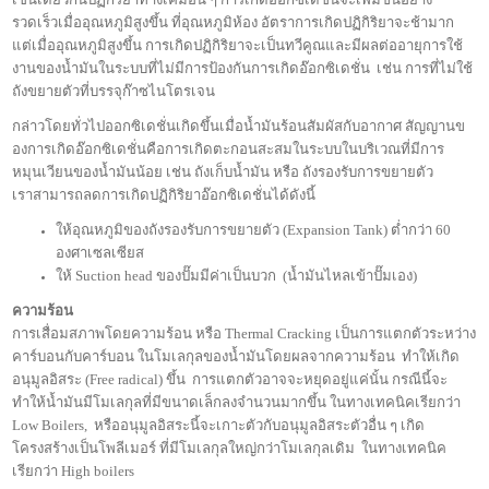
รวดเร็วเมื่ออุณหภูมิสูงขึ้น ที่อุณหภูมิห้อง อัตราการเกิดปฏิกิริยาจะช้ามาก
แต่เมื่ออุณหภูมิสูงขึ้น การเกิดปฏิกิริยาจะเป็นทวีคูณและมีผลต่ออายุการใช้
งานของน้ำมันในระบบที่ไม่มีการป้องกันการเกิดอ๊อกซิเดชั่น เช่น การที่ไม่ใช้
ถังขยายตัวที่บรรจุก๊าซไนโตรเจน
กล่าวโดยทั่วไปออกซิเดชั่นเกิดขึ้นเมื่อน้ำมันร้อนสัมผัสกับอากาศ สัญญานข
องการเกิดอ๊อกซิเดชั่นคือการเกิดตะกอนสะสมในระบบในบริเวณที่มีการ
หมุนเวียนของน้ำมันน้อย เช่น ถังเก็บน้ำมัน หรือ ถังรองรับการขยายตัว
เราสามารถลดการเกิดปฏิกิริยาอ๊อกซิเดชั่นได้ดังนี้
ให้อุณหภูมิของถังรองรับการขยายตัว (Expansion Tank) ต่ำกว่า 60
องศาเซลเซียส
ให้ Suction head ของปั๊มมีค่าเป็นบวก (น้ำมันไหลเข้าปั๊มเอง)
ความร้อน
การเสื่อมสภาพโดยความร้อน หรือ Thermal Cracking เป็นการแตกตัวระหว่าง
คาร์บอนกับคาร์บอน ในโมเลกุลของน้ำมันโดยผลจากความร้อน ทำให้เกิด
อนุมูลอิสระ (Free radical) ขึ้น การแตกตัวอาจจะหยุดอยู่แค่นั้น กรณีนี้จะ
ทำให้น้ำมันมีโมเลกุลที่มีขนาดเล็กลงจำนวนมากขึ้น ในทางเทคนิคเรียกว่า
Low Boilers, หรืออนุมูลอิสระนี้จะเกาะตัวกับอนุมูลอิสระตัวอื่น ๆ เกิด
โครงสร้างเป็นโพลีเมอร์ ที่มีโมเลกุลใหญ่กว่าโมเลกุลเดิม ในทางเทคนิค
เรียกว่า High boilers