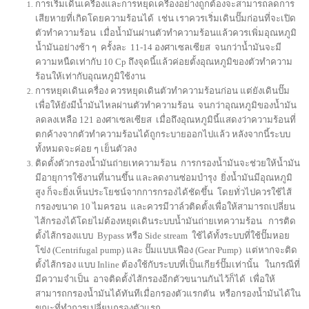
การเริ่มเดินเครื่องและการหยุดเครื่องอย่างถูกต้องจะสามารถลดการ
เสียหายที่เกิดโดยความร้อนได้ เช่น เราควรเริ่มเดินปั๊มก่อนที่จะเปิด
ตัวทำความร้อน เมื่อน้ำมันผ่านตัวทำความร้อนแล้วควรเพิ่มอุณหภูมิ
น้ำมันอย่างช้า ๆ ครั้งละ 11-14 องศาเซลเซียส จนกว่าน้ำมันจะมี
ความหนืดเท่ากับ 10 Cp ถึงจุดนี้แล้วค่อยตั้งอุณหภูมิของตัวทำความ
ร้อนให้เท่ากับอุณหภูมิใช้งาน
การหยุดเดินเครื่อง ควรหยุดเดินตัวทำความร้อนก่อน แต่ยังเดินปั๊ม
เพื่อให้ยังมีน้ำมันไหลผ่านตัวทำความร้อน จนกว่าอุณหภูมิของน้ำมัน
ลดลงเหลือ 121 องศาเซลเซียส เมื่อถึงอุณหภูมินี้แสดงว่าความร้อนที่
ตกค้างจากตัวทำความร้อนได้ถูกระบายออกไปแล้ว หลังจากนี้ระบบ
ทั้งหมดจะค่อย ๆ เย็นตัวลง
ติดตั้งตัวกรองน้ำมันถ่ายเทความร้อน การกรองน้ำมันจะช่วยให้น้ำมัน
มีอายุการใช้งานที่นานขึ้น และลดงานซ่อมบำรุง ยิ่งน้ำมันมีอุณหภูมิ
สูง ก็จะยิ่งเห็นประโยชน์จากการกรองได้ชัดขึ้น
โดยทั่วไปควรใช้ไส้
กรองขนาด 10 ไมครอน และควรมีวาล์วติดตั้งเพื่อให้สามารถเปลี่ยน
ไส้กรองได้โดยไม่ต้องหยุดเดินระบบน้ำมันถ่ายเทความร้อน การติด
ตั้งไส้กรองแบบ Bypass หรือ Side stream ใช้ได้ทั้งระบบที่ใช้ปั๊มหอย
โข่ง (Centrifugal pump) และ ปั๊มแบบเฟือง (Gear Pump) แต่หากจะติด
ตั้งไส้กรอง แบบ Inline ต้องใช้กับระบบที่เป็นเกียร์ปั๊มเท่านั้น ในกรณีที่
มีความจำเป็น อาจติดตั้งไส้กรองอีกตัวขนานกันไว้ก็ได้ เพื่อให้
สามารถกรองน้ำมันได้ทันทีเมื่อกรองตัวแรกตัน หรือกรองน้ำมันได้ใน
ขณะที่ทำการเปลี่ยนกรองตัวแรก