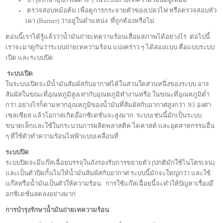
ตรวจสอบหม้อต้ม เพื่อดูการกระจายตัวของเปลวไฟ หรือตรวจสอบหัว
เผา (Burner) ว่าอยู่ในตำแหน่ง ที่ถูกต้องหรือไม่
ตอนนี้เราได้รู้แล้วว่าน้ำมันถ่ายเทความร้อนเสื่อมสภาพได้อย่างไร ต่อไปนี้
เราจะมาดูกันว่าระบบถ่ายเทความร้อน แบ่งคร่าว ๆ ได้สองแบบ คือแบบระบบ
เปิด และระบบปิด
ระบบเปิด
ในระบบเปิดจะมีน้ำมันสัมผัสกับอากาศได้ในส่วนใดส่วนหนึ่งของระบบ อาจ
สัมผัสในขณะที่อุณหภูมิสูงเท่ากับอุณหภูมิทำงานหรือ ในขณะที่อุณหภูมิต่ำ
กว่า อย่างไรก็ตามหากอุณหภูมิของน้ำมันที่สัมผัสกับอากาศสูงกว่า 93 องศา
เซลเซียส แล้วโอกาสเกิดอ๊อกซิเดชั่นจะสูงมาก ระบบเช่นนี้มักเป็นระบบ
ขนาดเล็กและใช้ในกระบวนการผลิตพลาสติค ไดคาสต์ และอุตสาหกรรมอื่น
ๆ ที่ใช้ตัวทำความร้อนไฟฟ้าแบบเคลื่อนที่
ระบบปิด
ระบบปิดจะมีแก๊สเฉื่อยบรรจุในถังรองรับการขยายตัว (ปกติมักใช้ไนโตรเจน)
และเป็นตัวปิดกั้นไม่ให้น้ำมันสัมผัสกับอากาศ ระบบนี้มักจะใหญ่กว่า และใช้
แก๊สหรือน้ำมันเป็นตัวให้ความร้อน การใช้แก๊สเฉื่อยนี้จะทำให้ปัญหาเรื่องอ๊
อกซิเดชั่นลดลงอย่างมาก
การบำรุงรักษาน้ำมันถ่ายเทความร้อน