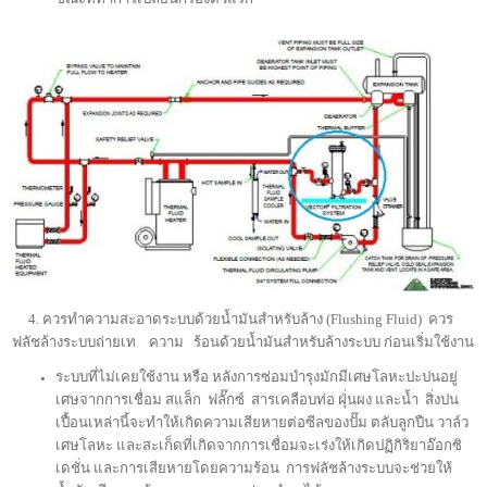
4. ควรทำความสะอาดระบบด้วยน้ำมันสำหรับล้าง (Flushing Fluid) ควร
ฟลัชล้างระบบถ่ายเท ความ ร้อนด้วยน้ำมันสำหรับล้างระบบ ก่อนเริ่มใช้งาน
ระบบที่ไม่เคยใช้งาน หรือ หลังการซ่อมบำรุงมักมีเศษโลหะปะปนอยู่
เศษจากการเชื่อม สแล็ก ฟลั๊กซ์ สารเคลือบท่อ ฝุ่่นผง และน้ำ สิ่งปน
เปื้อนเหล่านี้จะทำให้เกิดความเสียหายต่อซีลของปั๊ม ตลับลูกปืน วาล์ว
เศษโลหะ และสะเก็ดที่เกิดจากการเชื่อมจะเร่งให้เกิดปฏิกิริยาอ๊อกซิ
เดชั่น และการเสียหายโดยความร้อน การฟลัชล้างระบบจะช่วยให้