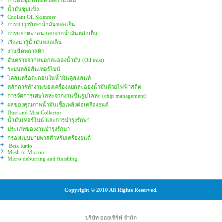
น้ำมันชุบแข็ง
Coolant Oil Skimmer
การบำรุงรักษาน้ำมันหล่อเย็น
การแยกตะกอนออกจากน้ำมันหล่อเย็น
เรื่องน่ารู้น้ำมันหล่อเย็น
งานฉีดพลาสติก
อันตรายจากหมอกละอองน้ำมัน (Oil mist)
ระบบหล่อลื่นเทอร์ไบน์
โคลนหรือตะกอนในน้ำมันคูลแลนท์
หลักการทำงานของเครื่องแยกละอองน้ำมันด้วยไฟฟ้าสถิต
การจัดการเศษโลหะจากงานขึ้นรูปโลหะ (chip management)
ผลของคุณภาพน้ำมันเชื้อเพลิงต่อเครื่องยนต์
Dust and Mist Collector
น้ำมันเทอร์ไบน์ และการบำรุงรักษา
ประเภทของงานบำรุงรักษา
กรองแบบบายพาสสำหรับเครื่องยนต์
Beta Ratio
Mesh to Micron
Micro deburring and finishing
Copyright © 2010 All Rights Reserved.
บริษัท ออยเซิร์ฟ จำกัด