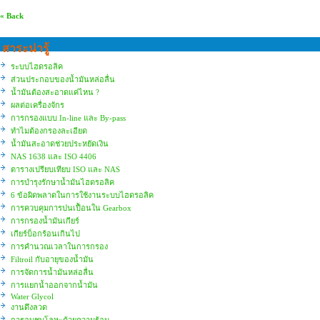
« Back
สาระน่ารู้
ระบบไฮดรอลิค
ส่วนประกอบของน้ำมันหล่อลื่น
น้ำมันต้องสะอาดแค่ไหน ?
ผลต่อเครื่องจักร
การกรองแบบ In-line และ By-pass
ทำไมต้องกรองละเอียด
น้ำมันสะอาดช่วยประหยัดเงิน
NAS 1638 และ ISO 4406
ตารางเปรียบเทียบ ISO และ NAS
การบำรุงรักษาน้ำมันไฮดรอลิค
6 ข้อผิดพลาดในการใช้งานระบบไฮดรอลิค
การควบคุมการปนเปื้อนใน Gearbox
การกรองน้ำมันเกียร์
เกียร์บ็อกร้อนเกินไป
การคำนวณเวลาในการกรอง
Filtroil กับอายุของน้ำมัน
การจัดการน้ำมันหล่อลื่น
การแยกน้ำออกจากน้ำมัน
Water Glycol
งานดึงลวด
การอบชุบโลหะด้วยความร้อน