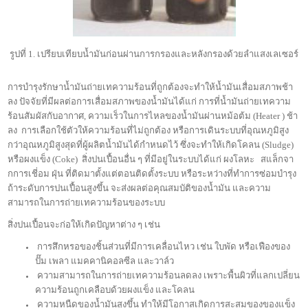
รูปที่ 1. เปรียบเทียบน้ำมันก่อนผ่านการกรองและหลังกรองด้วยลำแสงเลเซอร์
การบำรุงรักษาน้ำมันถ่ายเทความร้อนที่ถูกต้องจะทำให้น้ำมันเสื่อมสภาพช้า
ลง ปัจจัยที่มีผลต่อการเสื่อมสภาพของน้ำมันได้แก่ การที่น้ำมันถ่ายเทความ
ร้อนสัมผัสกับอากาศ, ความเร็วในการไหลของน้ำมันผ่านหม้อต้ม (Heater ) ช้า
ลง การเลือกใช้ตัวให้ความร้อนที่ไม่ถูกต้อง หรือการเดินระบบที่อุณหภูมิสูง
กว่าอุณหภูมิสูงสุดที่ผู้ผลิตน้ำมันได้กำหนดไว้ ซึ่งจะทำให้เกิดโคลน (Sludge)
หรือผงแข็ง (Coke) สิ่งปนเปื้อนอื่น ๆ ที่มีอยู่ในระบบได้แก่ ผงโลหะ สแล็กจา
กการเชี่อม ฝุ่น ที่ติดมาตั้งแต่ตอนติดตั้งระบบ หรือระหว่างที่ทำการซ่อมบำรุง
ถ้าระดับการปนเปื้อนสูงขึ้น จะส่งผลต่อคุณสมบัติของน้ำมัน และความ
สามารถในการถ่ายเทความร้อนของระบบ
สิ่งปนเปื้อนจะก่อให้เกิดปัญหาต่าง ๆ เช่น
การสึกหรอของชิ้นส่วนที่มีการเคลื่อนไหว เช่น ใบพัด หรือเฟืองของ
ปั๊ม เพลา แมคคานิคอลซีล และวาล์ว
ความสามารถในการถ่ายเทความร้อนลดลง เพราะพื้นผิวที่แลกเปลี่ยน
ความร้อนถูกเคลือบด้วยผงแข็ง และโคลน
ความหนืดของน้ำมันสูงขึ้น ทำให้มีโอกาสเกิดการสะสมของของแข็ง