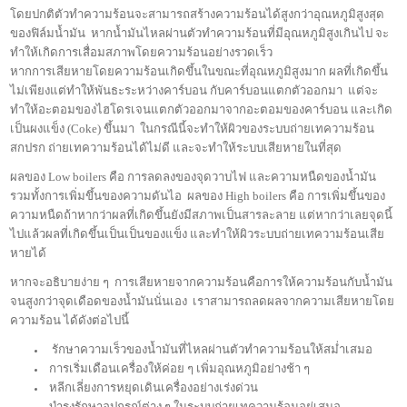
โดยปกติตัวทำความร้อนจะสามารถสร้างความร้อนได้สูงกว่าอุณหภูมิสูงสุด
ของฟิล์มน้ำมัน หากน้ำมันไหลผ่านตัวทำความร้อนที่มีอุณหภูมิสูงเกินไป จะ
ทำให้เกิดการเสื่อมสภาพโดยความร้อนอย่างรวดเร็ว
หากการเสียหายโดยความร้อนเกิดขึ้นในขณะที่อุณหภูมิสูงมาก ผลที่เกิดขึ้น
ไม่เพียงแต่ทำให้พันธะระหว่างคาร์บอน กับคาร์บอนแตกตัวออกมา แต่จะ
ทำให้อะตอมของไฮโดรเจนแตกตัวออกมาจากอะตอมของคาร์บอน และเกิด
เป็นผงแข็ง (Coke) ขึ้นมา ในกรณีนี้จะทำให้ผิวของระบบถ่ายเทความร้อน
สกปรก ถ่ายเทความร้อนได้ไม่ดี และจะทำให้ระบบเสียหายในที่สุด
ผลของ Low boilers คือ การลดลงของจุดวาบไฟ และความหนืดของน้ำมัน
รวมทั้งการเพิ่มขึ้นของความดันไอ ผลของ High boilers คือ การเพิ่มขึ้นของ
ความหนืดถ้าหากว่าผลที่เกิดขึ้นยังมีสภาพเป็นสารละลาย แต่หากว่าเลยจุดนี้
ไปแล้วผลที่เกิดขึ้นเป็นเป็นของแข็ง และทำให้ผิวระบบถ่ายเทความร้อนเสีย
หายได้
หากจะอธิบายง่าย ๆ การเสียหายจากความร้อนคือการให้ความร้อนกับน้ำมัน
จนสูงกว่าจุดเดือดของน้ำมันนั่นเอง เราสามารถลดผลจากความเสียหายโดย
ความร้อน ได้ดังต่อไปนี้
รักษาความเร็วของน้ำมันที่ไหลผ่านตัวทำความร้อนให้สม่ำเสมอ
การเริ่มเดือนเครื่องให้ค่อย ๆ เพิ่มอุณหภูมิอย่างช้า ๆ
หลีกเลี่ยงการหยุดเดินเครื่องอย่างเร่งด่วน
บำรุงรักษาอุปกรณ์ต่าง ๆ ในระบบถ่ายเทความร้อนอยู่เสมอ