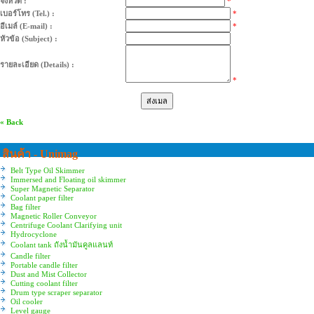
จังหวัด :
*
เบอร์โทร (Tel.) :
*
อีเมล์ (E-mail) :
*
หัวข้อ (Subject) :
รายละเอียด (Details) :
*
« Back
สินค้า - Unimag
Belt Type Oil Skimmer
Immersed and Floating oil skimmer
Super Magnetic Separator
Coolant paper filter
Bag filter
Magnetic Roller Conveyor
Centrifuge Coolant Clarifying unit
Hydrocyclone
Coolant tank ถังน้ำมันคูลแลนท์
Candle filter
Portable candle filter
Dust and Mist Collector
Cutting coolant filter
Drum type scraper separator
Oil cooler
Level gauge