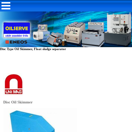
Disc Type Oil Skimmer, Float sludge separator
Disc Oil Skimmer