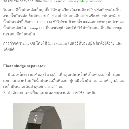
วิดีโอแสดงการทำงานของ Disc oil skimmer :
www.youtube.com/watch
ในขณะที่น้ำมันหล่อเย็นถูกปั๊มให้หมุนเวียนในงานตัด กลึง หรือเจียระไนชิ้น
งาน น้ำมันหล่อเย็นมักจะชะล้างเอาน้ำมันหล่อลื่นของเครื่องจักรปนมาด้วย
น้ำมันเหล่านี้เรียกว่า Tramp Oil ซึ่งไม่รวมตัวกับน้ำ แต่จะลอยตัวอยู่บนผิวของ
น้ำมันหล่อเย็น Tramp Oil เป็นสาเหตุสำคัญที่ทำให้น้ำมันหล่อเย็นเกิดการบูด
เน่า และมีกลิ่นเหม็น
การกำจัด Tramp Oil โดยใช้ Oil Skimmer เป็นวิธีที่ประหยัด ติดตั้งได้ง่าย และ
ได้ผลดี
Float sludge separator
1. มีแม่เหล็กความเข้มสูงในวงล้อ เพื่อดูดเศษเหล็กที่เป็นฟองลอยน้ำ และ
แยกออกมาพร้อมกับน้ำมันหล่อลื่นที่ลอยอยู่บนผิวน้ำมัน คูลแลนท์ ลูกล้อแม่
เหล็กมีขนาดเส้นผ่าศูนย์กลาง 400 มม
2. ตัวดักแยกเศษเป็นสแตนเลส ทนทานต่อการใช้งานหนัก